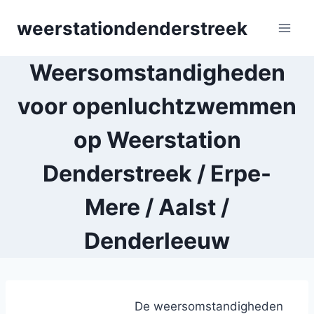
Skip
weerstationdenderstreek
to
content
Weersomstandigheden
voor openluchtzwemmen
op Weerstation
Denderstreek / Erpe-
Mere / Aalst /
Denderleeuw
De weersomstandigheden