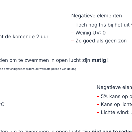
Negatieve elementen
–
Toch nog fris bij het u
–
Weinig UV: 0
ht de komende 2 uur
–
Zo goed als geen zon
matig
en om te zwemmen in open lucht zijn
!
 de omstandigheden tijdens de warmste periode van de dag
Negatieve ele
–
5% kans op 
°C
–
Kans op licht
–
Lichte wind: 
niet aan te rad
en om te zwemmen in open lucht zijn