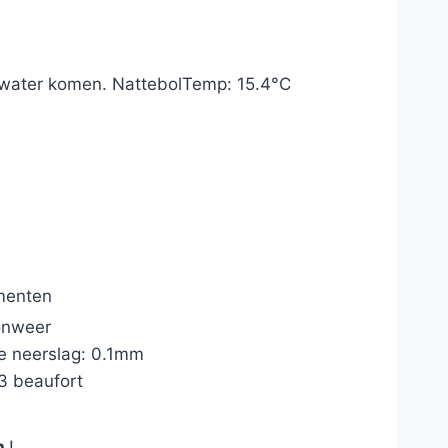
it water komen. NattebolTemp: 15.4°C
menten
onweer
e neerslag: 0.1mm
3 beaufort
en
!