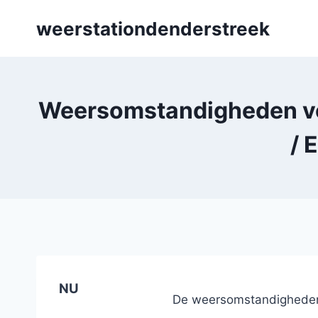
Skip
weerstationdenderstreek
to
content
Weersomstandigheden v
/ 
NU
De weersomstandigheden 