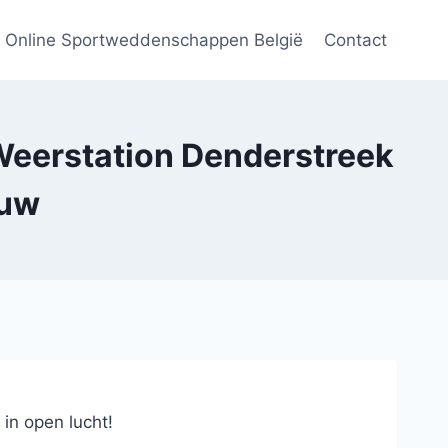
Online Sportweddenschappen België
Contact
erstation Denderstreek
euw
n open lucht!