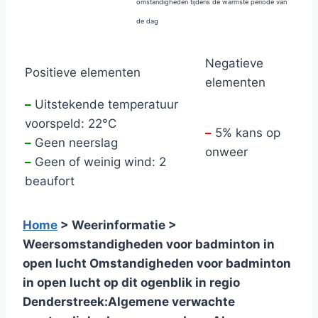
omstandigheden tijdens de warmste periode van
de dag
Negatieve
Positieve elementen
elementen
–
Uitstekende temperatuur
voorspeld: 22°C
–
5% kans op
–
Geen neerslag
onweer
–
Geen of weinig wind: 2
beaufort
Home
> Weerinformatie >
Weersomstandigheden voor badminton in
open lucht
Omstandigheden voor badminton
in open lucht op dit ogenblik in regio
Denderstreek:
Algemene verwachte