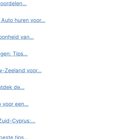
 voordelen…
 Auto huren voor…
hoonheid van…
egen: Tips…
uw-Zeeland voor…
Ontdek de…
o voor een…
 Zuid-Cyprus:…
beste tips…