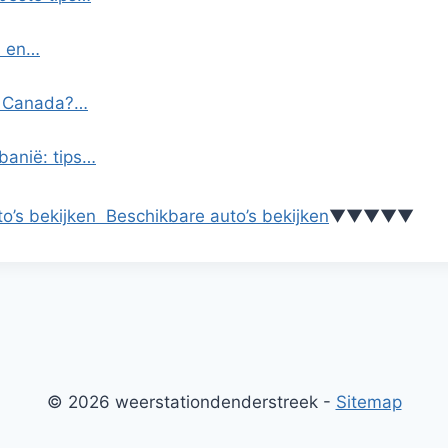
s en…
in Canada?…
banië: tips…
o’s bekijken
Beschikbare auto’s bekijken
▼
▼
▼
▼
▼
© 2026 weerstationdenderstreek -
Sitemap