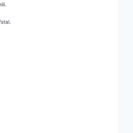
li.
stal.