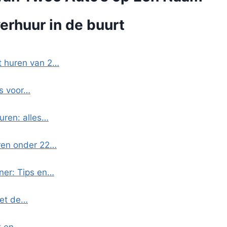
erhuur in de buurt
t huren van 2…
ps voor…
uren: alles…
eren onder 22…
ner: Tips en…
met de…