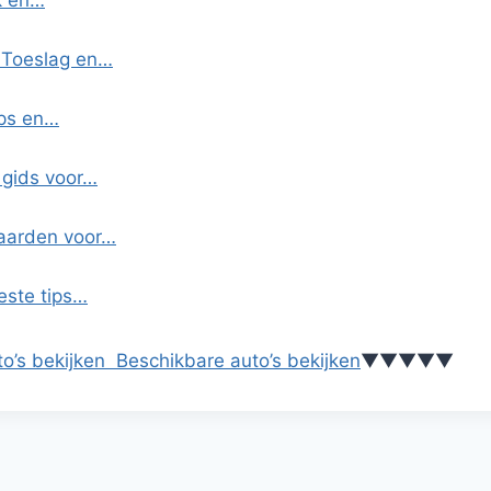
k en…
r Toeslag en…
ips en…
 gids voor…
waarden voor…
este tips…
o’s bekijken
Beschikbare auto’s bekijken
▼
▼
▼
▼
▼