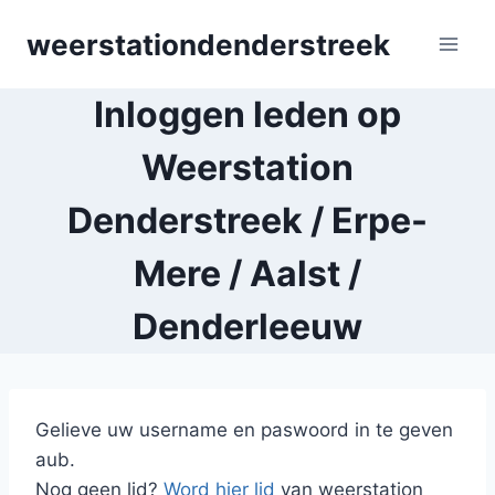
Skip
weerstationdenderstreek
to
content
Inloggen leden op
Weerstation
Denderstreek / Erpe-
Mere / Aalst /
Denderleeuw
Gelieve uw username en paswoord in te geven
aub.
Nog geen lid?
Word hier lid
van weerstation