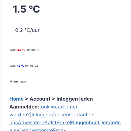
1.5 °C
-0.2 °C/uur
Max:
4.2 °C
om 00:00
Min:
1.5 °C
om 06:02
0 mm
regen
Home
> Account > Inloggen leden
Aanmelden:
(ook waarnemer
worden?)
Inloggen
Zoeken
Contacteer
ons
Adverteren
Aalst
Brakel
Buggenhout
Denderle
euw
Dendermonde
Erpe-